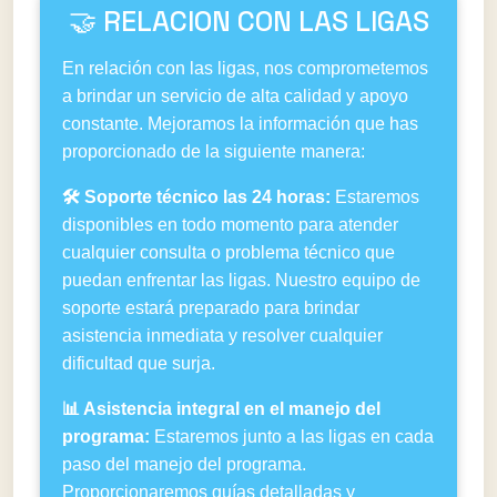
🤝 RELACION CON LAS LIGAS
En relación con las ligas, nos comprometemos
a brindar un servicio de alta calidad y apoyo
constante. Mejoramos la información que has
proporcionado de la siguiente manera:
🛠️ Soporte técnico las 24 horas:
Estaremos
disponibles en todo momento para atender
cualquier consulta o problema técnico que
puedan enfrentar las ligas. Nuestro equipo de
soporte estará preparado para brindar
asistencia inmediata y resolver cualquier
dificultad que surja.
📊 Asistencia integral en el manejo del
programa:
Estaremos junto a las ligas en cada
paso del manejo del programa.
Proporcionaremos guías detalladas y